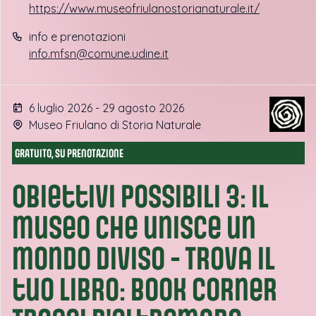
https://www.museofriulanostorianaturale.it/
info e prenotazioni
info.mfsn@comune.udine.it
6 luglio 2026 - 29 agosto 2026
Museo Friulano di Storia Naturale
GRATUITO, SU PRENOTAZIONE
Obiettivi possibili 3: il
museo che unisce un
mondo diviso - Trova il
tuo libro: book corner