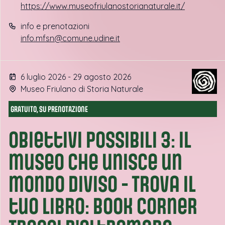
https://www.museofriulanostorianaturale.it/
info e prenotazioni
info.mfsn@comune.udine.it
6 luglio 2026 - 29 agosto 2026
Museo Friulano di Storia Naturale
GRATUITO, SU PRENOTAZIONE
Obiettivi possibili 3: il
museo che unisce un
mondo diviso - Trova il
tuo libro: book corner