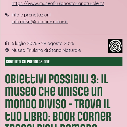
https://www.museofriulanostorianaturale.it/
info e prenotazioni
info.mfsn@comune.udine.it
6 luglio 2026 - 29 agosto 2026
Museo Friulano di Storia Naturale
GRATUITO, SU PRENOTAZIONE
Obiettivi possibili 3: il
museo che unisce un
mondo diviso - Trova il
tuo libro: book corner