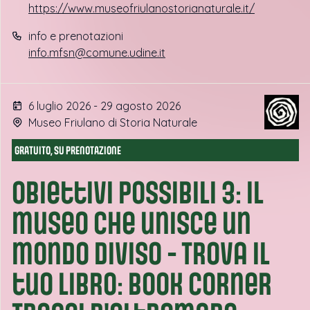
https://www.museofriulanostorianaturale.it/
info e prenotazioni
info.mfsn@comune.udine.it
6 luglio 2026 - 29 agosto 2026
Museo Friulano di Storia Naturale
GRATUITO, SU PRENOTAZIONE
Obiettivi possibili 3: il
museo che unisce un
mondo diviso - Trova il
tuo libro: book corner