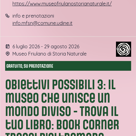
https://www.museofriulanostorianaturale.it/
info e prenotazioni
info.mfsn@comune.udine.it
6 luglio 2026 - 29 agosto 2026
Museo Friulano di Storia Naturale
GRATUITO, SU PRENOTAZIONE
Obiettivi possibili 3: il
museo che unisce un
mondo diviso - Trova il
tuo libro: book corner