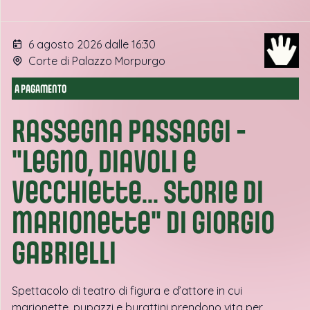
6 agosto 2026 dalle 16:30
Corte di Palazzo Morpurgo
A PAGAMENTO
Rassegna Passaggi -
"Legno, diavoli e
vecchiette... storie di
marionette" di Giorgio
Gabrielli
Spettacolo di teatro di figura e d’attore in cui
marionette, pupazzi e burattini prendono vita per