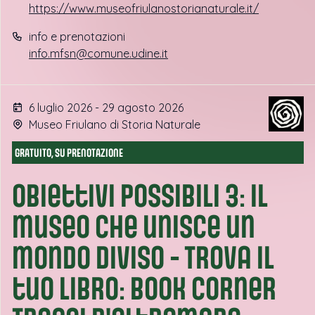
https://www.museofriulanostorianaturale.it/
info e prenotazioni
info.mfsn@comune.udine.it
6 luglio 2026 - 29 agosto 2026
Museo Friulano di Storia Naturale
GRATUITO, SU PRENOTAZIONE
Obiettivi possibili 3: il
museo che unisce un
mondo diviso - Trova il
tuo libro: book corner