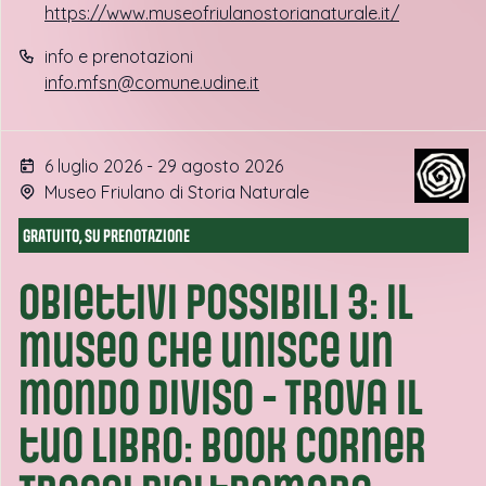
https://www.museofriulanostorianaturale.it/
info e prenotazioni
info.mfsn@comune.udine.it
6 luglio 2026 - 29 agosto 2026
Museo Friulano di Storia Naturale
GRATUITO, SU PRENOTAZIONE
Obiettivi possibili 3: il
museo che unisce un
mondo diviso - Trova il
tuo libro: book corner