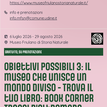
https://www.museofriulanostorianaturale.it/
info e prenotazioni
info.mfsn@comune.udine.it
6 luglio 2026 - 29 agosto 2026
Museo Friulano di Storia Naturale
GRATUITO, SU PRENOTAZIONE
Obiettivi possibili 3: il
museo che unisce un
mondo diviso - Trova il
tuo libro: book corner