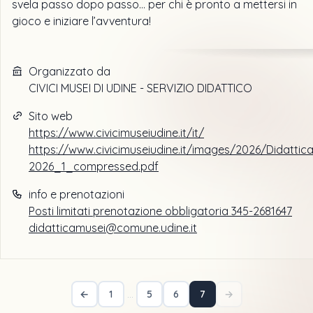
svela passo dopo passo… per chi è pronto a mettersi in
gioco e iniziare l’avventura!
Organizzato da
CIVICI MUSEI DI UDINE - SERVIZIO DIDATTICO
Sito web
https://www.civicimuseiudine.it/it/
https://www.civicimuseiudine.it/images/2026/Didattic
2026_1_compressed.pdf
info e prenotazioni
Posti limitati prenotazione obbligatoria 345-2681647
didatticamusei@comune.udine.it
←
1
5
6
7
→
…